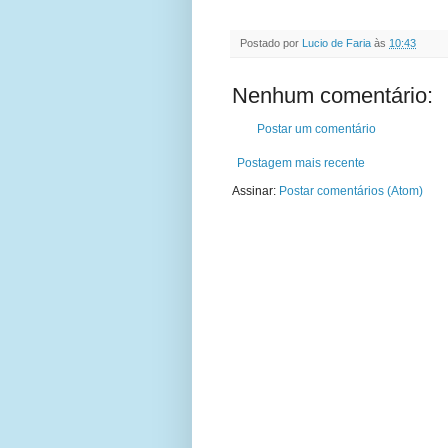
Postado por
Lucio de Faria
às
10:43
Nenhum comentário:
Postar um comentário
Postagem mais recente
Assinar:
Postar comentários (Atom)