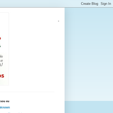
sou eu
nknown