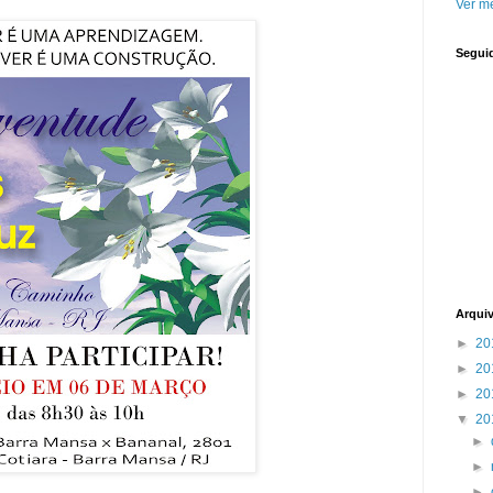
Ver me
Segui
Arqui
►
20
►
20
►
20
▼
20
►
►
►