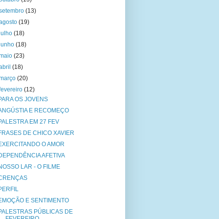
setembro
(13)
agosto
(19)
julho
(18)
junho
(18)
maio
(23)
abril
(18)
março
(20)
fevereiro
(12)
PARA OS JOVENS
ANGÚSTIA E RECOMEÇO
PALESTRA EM 27 FEV
FRASES DE CHICO XAVIER
EXERCITANDO O AMOR
DEPENDÊNCIA AFETIVA
NOSSO LAR - O FILME
CRENÇAS
PERFIL
EMOÇÃO E SENTIMENTO
PALESTRAS PÚBLICAS DE
FEVEREIRO