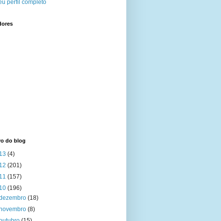
u perfil completo
dores
vo do blog
13
(4)
12
(201)
11
(157)
10
(196)
dezembro
(18)
novembro
(8)
outubro
(15)